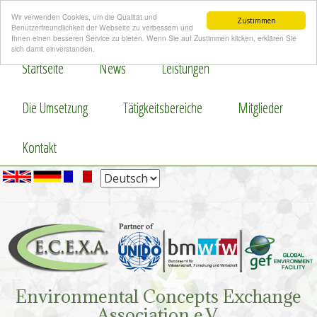
Wir verwenden Cookies, um die Qualität und
Zustimmen
Benutzerfreundlichkeit der Webseite zu verbessern und
Ihnen einen besseren Service zu bieten. Wenn Sie auf Zustimmen klicken, erklären Sie
sich damit einverstanden.
Startseite
News
Leistungen
Die Umsetzung
Tätigkeitsbereiche
Mitglieder
Kontakt
Environmental Concepts Exchange
Association e.V.