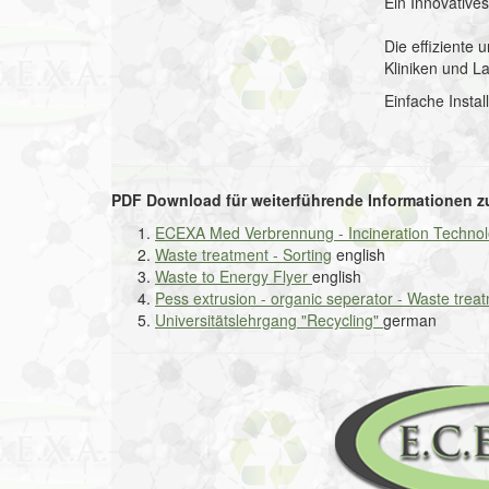
Ein Innovative
Die effiziente 
Kliniken und La
Einfache Instal
PDF Download für weiterführende Informationen z
ECEXA Med Verbrennung - Incineration Techno
Waste treatment - Sorting
english
Waste to Energy Flyer
english
Pess extrusion - organic seperator - Waste tre
Universitätslehrgang "Recycling"
german