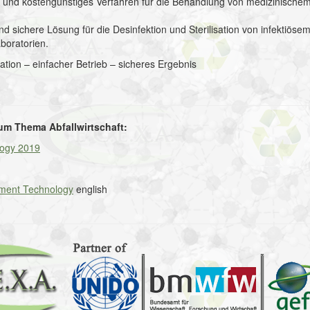
s und kostengünstiges Verfahren für die Behandlung von medizinischem 
und sichere Lösung für die Desinfektion und Sterilisation von infektiö
boratorien.
lation – einfacher Betrieb – sicheres Ergebnis
um Thema Abfallwirtschaft:
logy 2019
atment Technology
english